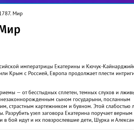
1787. Мир
 Мир
оссийской императрицы Екатерины и Кючук-Кайнарджий
ли Крым с Россией, Европа продолжает плести интриги
риемы — от бесстыдных сплетен, темных слухов и лжив
 с незаконнорожденным сыном государыни, посланным
им, страстным картежником и буяном. Этой слабостью 
. Разрубить узел заговора Екатерина поручает верным
 в бой идут и их повзрослевшие дети, Шурка и Алексан