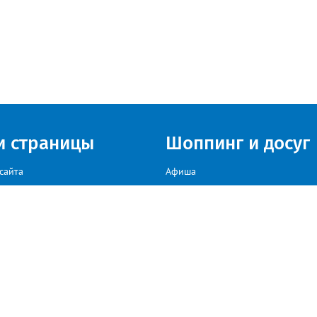
и страницы
Шоппинг и досуг
сайта
Афиша
Куда сходить в г. Златоуст
мы на сайте звоните: +79222307040, пишите: target-profmedia@mail.ru