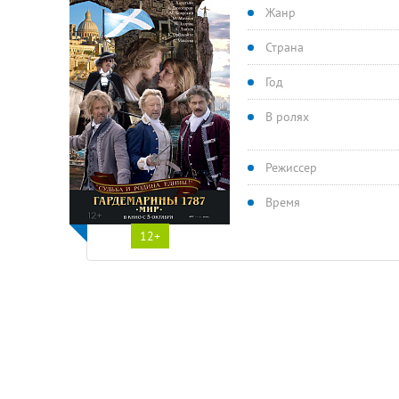
Жанр
Страна
Год
В ролях
Режиссер
Время
12+