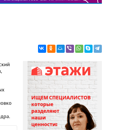
ский
,
ых
ловко
дра.