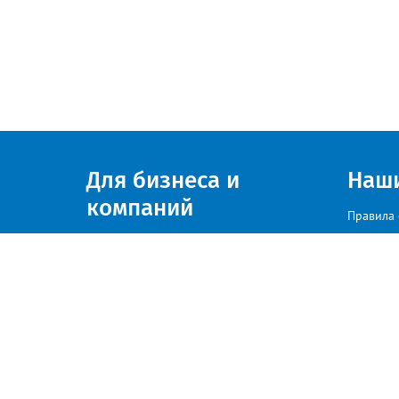
Для бизнеса и
Наш
компаний
Правила 
Присоединяйтесь к нам
© zlatoust.info 2020
По вопросам размещения рекла
Политика конфиденциальности