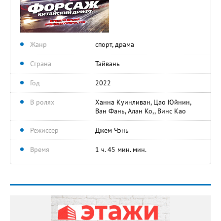
Жанр
спорт, драма
Страна
Тайвань
Год
2022
В ролях
Ханна Куинливан, Цао Юйнин,
Ван Фань, Алан Ко,, Винс Као
Режиссер
Джем Чэнь
Время
1 ч. 45 мин. мин.