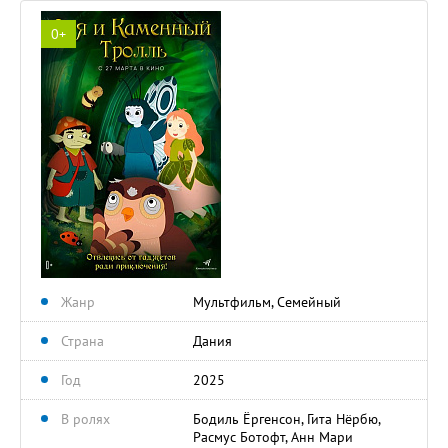
0+
Жанр
Мультфильм, Семейный
Страна
Дания
Год
2025
В ролях
Бодиль Ёргенсон, Гита Нёрбю,
Расмус Ботофт, Анн Мари