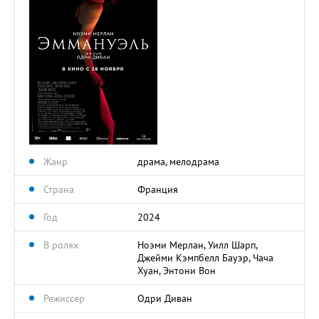
Жанр
драма, мелодрама
Страна
Франция
Год
2024
В ролях
Ноэми Мерлан, Уилл Шарп,
Джейми Кэмпбелл Бауэр, Чача
Хуан, Энтони Вон
Режиссер
Одри Диван