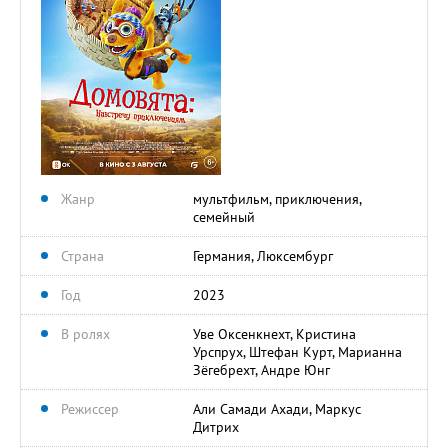
Жанр
мультфильм, приключения,
семейный
Страна
Германия, Люксембург
Год
2023
В ролях
Уве Оксенкнехт, Кристина
Урспрух, Штефан Курт, Марианна
Зёгебрехт, Андре Юнг
Режиссер
Али Самади Ахади, Маркус
Дитрих