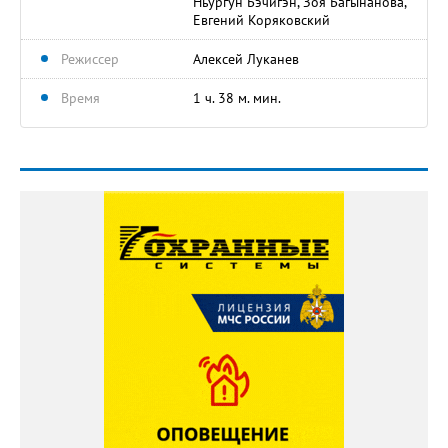
Ньургун Бэчигэн, Зоя Багынанова,
Евгений Коряковский
Режиссер
Алексей Луканев
Время
1 ч. 38 м. мин.