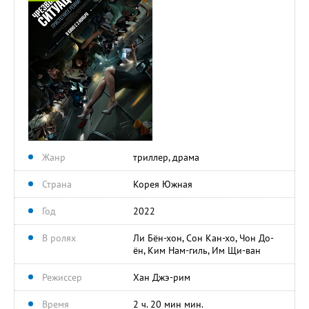
Жанр
триллер, драма
Страна
Корея Южная
Год
2022
В ролях
Ли Бён-хон, Сон Кан-хо, Чон До-
ён, Ким Нам-гиль, Им Щи-ван
Режиссер
Хан Джэ-рим
Время
2 ч. 20 мин мин.