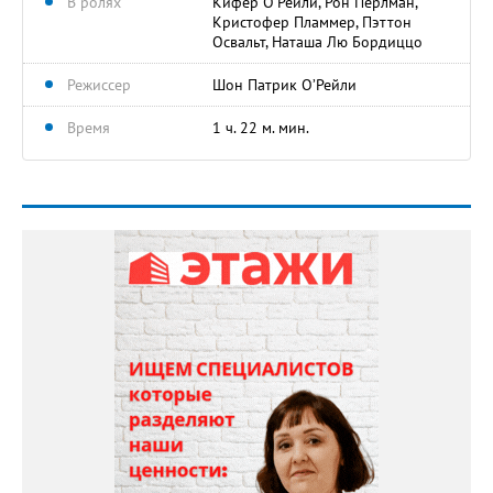
В ролях
Кифер О’Рейли, Рон Перлман,
Кристофер Пламмер, Пэттон
Освальт, Наташа Лю Бордиццо
Режиссер
Шон Патрик О’Рейли
Время
1 ч. 22 м. мин.