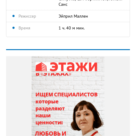
Санс
Режиссер
Эйприл Маллен
Время
1 ч. 40 м мин.