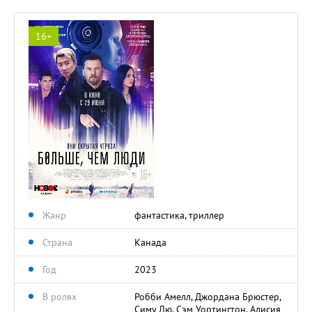
16+
Жанр
фантастика, триллер
Страна
Канада
Год
2023
В ролях
Робби Амелл, Джордана Брюстер,
Симу Лю, Сэм Уортингтон, Алисия