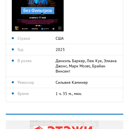
Страна
США
Год
2023
В ролях
Даниэль Баркер, Люк Кук, Элиана
Джонс, Марк Мозес, Брайан
Винсент
Режиссер
Сильвия Каминер
Время
1 ч. 35 м., мин.