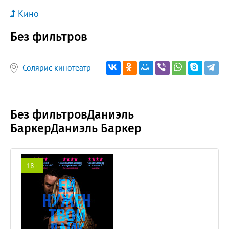
Кино
Без фильтров
Солярис кинотеатр
Без фильтровДаниэль
БаркерДаниэль Баркер
18+