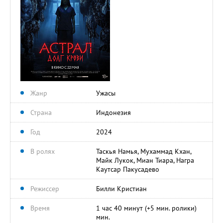
Жанр
Ужасы
Страна
Индонезия
Год
2024
В ролях
Таскья Намья, Мухаммад Кхан,
Майк Лукок, Миан Тиара, Награ
Каутсар Пакусадево
Режиссер
Билли Кристиан
Время
1 час 40 минут (+5 мин. ролики)
мин.