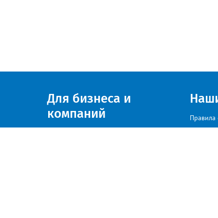
Для бизнеса и
Наш
компаний
Правила 
Присоединяйтесь к нам
© zlatoust.info 2020
По вопросам размещения рекла
Политика конфиденциальности