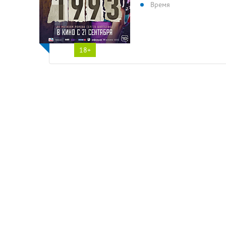
Время
18+