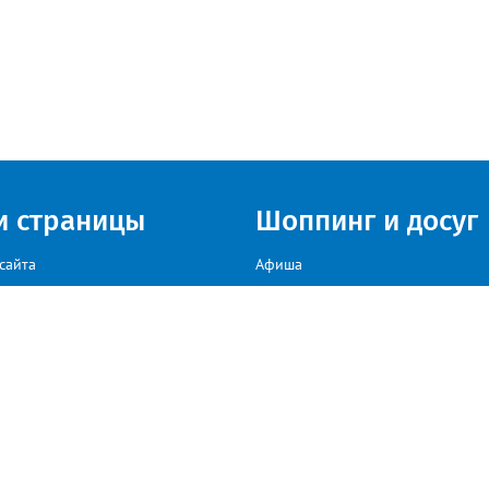
и страницы
Шоппинг и досуг
сайта
Афиша
Куда сходить в г. Златоуст
мы на сайте звоните: +79222307040, пишите: target-profmedia@mail.ru