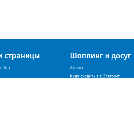
и страницы
Шоппинг и досуг
сайта
Афиша
Куда сходить в г. Златоуст
мы на сайте звоните: +79222307040, пишите: target-profmedia@mail.ru