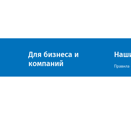
Для бизнеса и
Наш
компаний
Правила 
Присоединяйтесь к нам
© zlatoust.info 2020
По вопросам размещения рекла
Политика конфиденциальности