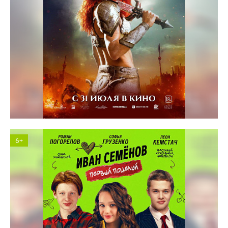
Солярис кинотеатр
6+