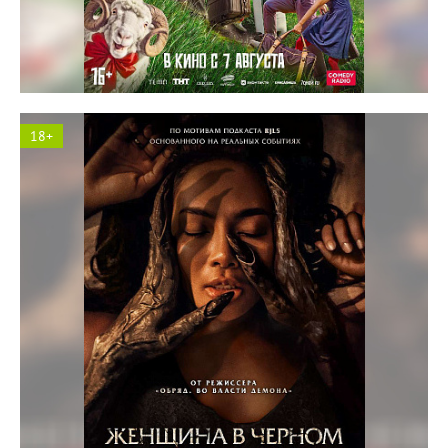
Космос кинотеатр
18+
Солярис кинотеатр