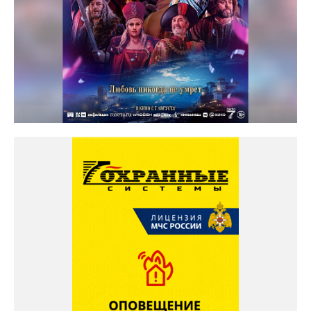
Солярис кинотеатр