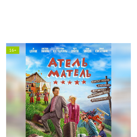
Солярис кинотеатр
16+